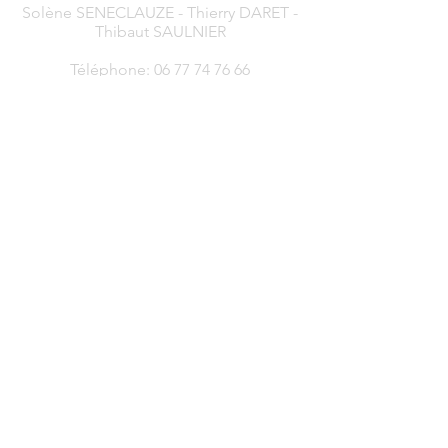
Solène SENECLAUZE - Thierry DARET -
Thibaut SAULNIER
Téléphone:
06 77 74 76 66
Mail :
ecole.de.musique.chavanay@gmail.com
– Co-Présidents –
Thibaut SAULNIER - Solène SENECLAUZE
Téléphone:
06 77 74 76 66
Mail :
societe.musicale.chavanay@gmail.com
– Responsable des Barriquauts –
Jérémy BARBIER
Téléphone:
06 70 85 11 28
Mail :
les.barriquauts.chavanay@gmail.com