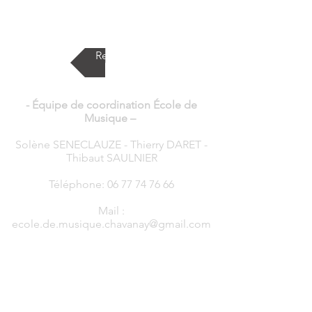
Retour
- Équipe de coordination École de
Musique
–
Solène SENECLAUZE - Thierry DARET -
Thibaut SAULNIER
Téléphone:
06 77 74 76 66
Mail :
ecole.de.musique.chavanay@gmail.com
– Co-Présidents –
Thibaut SAULNIER - Solène SENECLAUZE
Téléphone:
06 77 74 76 66