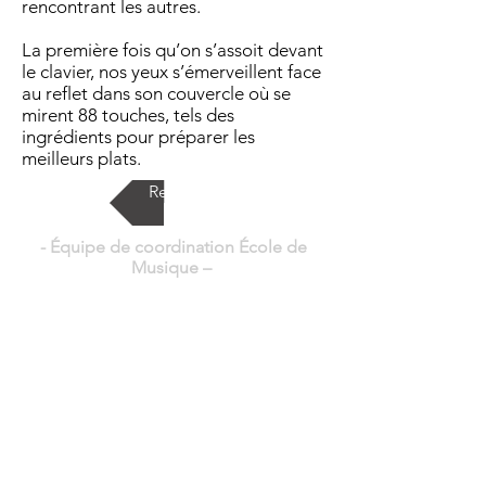
rencontrant les autres.
La première fois qu’on s’assoit devant
le clavier, nos yeux s’émerveillent face
au reflet dans son couvercle où se
mirent 88 touches, tels des
ingrédients pour préparer les
meilleurs plats.
Retour
- Équipe de coordination École de
Musique
–
Solène SENECLAUZE - Thierry DARET -
Thibaut SAULNIER
Téléphone:
06 77 74 76 66
Mail :
ecole.de.musique.chavanay@gmail.com
– Co-Présidents –