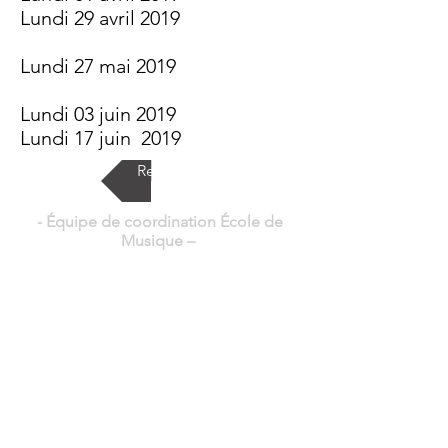
Lundi 29 avril 2019
Lundi 27 mai 2019
Lundi 03 juin 2019
Lundi 17 juin 2019
Retour
- Équipe de coordination École de
Musique
–
Solène SENECLAUZE - Thierry DARET -
Thibaut SAULNIER
Téléphone:
06 77 74 76 66
Mail :
ecole.de.musique.chavanay@gmail.com
– Co-Présidents –